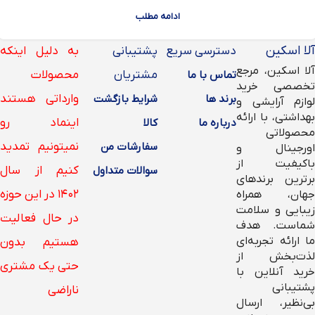
ادامه مطلب
آلا اسکین
دسترسی سریع
پشتیبانی
به دلیل اینکه
آلا اسکین، مرجع
مشتریان
محصولات
تماس با ما
تخصصی خرید
وارداتی هستند
برند ها
شرایط بازگشت
لوازم آرایشی و
بهداشتی، با ارائه
اینماد رو
درباره ما
کالا
محصولاتی
نمیتونیم تمدید
سفارشات من
اورجینال و
باکیفیت از
کنیم از سال
سوالات متداول
برترین برندهای
۱۴۰۲ در این حوزه
جهان، همراه
زیبایی و سلامت
در حال فعالیت
شماست. هدف
ما ارائه تجربه‌ای
هستیم بدون
لذت‌بخش از
حتی یک مشتری
خرید آنلاین با
پشتیبانی
ناراضی
بی‌نظیر، ارسال