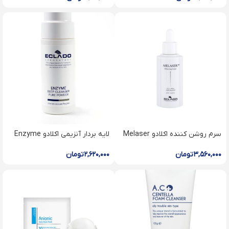
سرم روشن کننده اکلادو Melaser
لایه بردار آنزیمی اکلادو Enzyme
powder
whitening serum
۳,۵۶۰,۰۰۰
تومان
۲,۶۲۰,۰۰۰
تومان