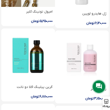
امپول تونینگ کلیر
ژل ﻫﺎﯾﺪرو ﻟﻮپین
۵,۲۵۰,۰۰۰
تومان
۶,۱۲۰,۰۰۰
تومان
گرین پیلینگ اکلا دو تانت
رﯾﻠﯿﻒ ﺗﻮﻧﺮ
۶,۸۸۰,۰۰۰
تومان
۳,۱۵۰,۰۰۰
تومان
روشگاه