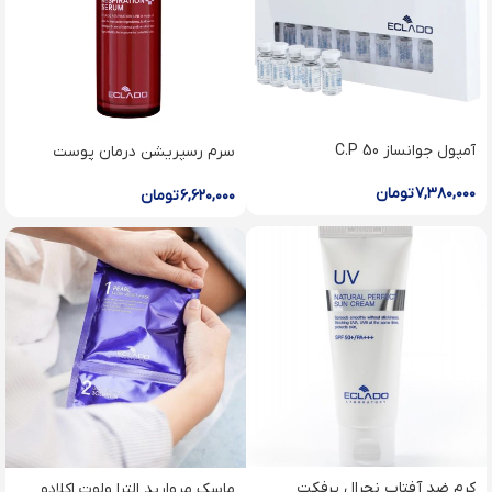
آمپول جوانساز C.P 50
سرم رسپریشن درمان پوست
حساس اکلادو
۷,۳۸۰,۰۰۰
تومان
۶,۶۲۰,۰۰۰
تومان
کرم ضد آفتاب نچرال پرفکت
ماسک مروارید الترا ولوت اکلادو