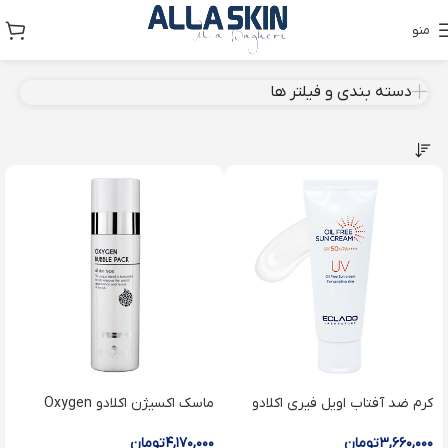
منو
دسته بندی و فیلتر ها
کرم ضد آفتاب اویل فیری اکلادو
ماسک اکسیژن اکلادو Oxygen
bubble mask
Oil free sun cream
۳,۶۶۰,۰۰۰
تومان
۴,۱۷۰,۰۰۰
تومان