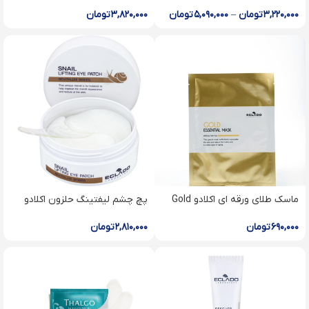
mild cleanser
چرب اکلادو Acne oil free toner
۳,۲۲۰,۰۰۰
تومان
–
۵,۰۹۰,۰۰۰
تومان
۳,۸۲۰,۰۰۰
تومان
ماسک طلای ورقه ای اکلادو Gold
پچ چشم لیفتینگ حلزون اکلادو
Snail lifting eye patch
Essential Mask
۶۹۰,۰۰۰
تومان
۲,۸۱۰,۰۰۰
تومان