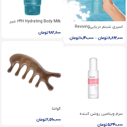
24H Hydrating Body Milk شير
اسپرى شبنم دريايىReviving
ابرسان بدن۲۴ ساعته
Marine Mist
۹۸۲,۸۰۰
تومان
۸,۸۹۲,۰۰۰
تومان
–
۱۰,۱۴۰,۰۰۰
تومان
گواشا
سرم ویتامین روشن کننده
۲,۵۹۰,۰۰۰
تومان
۵,۳۴۰,۰۰۰
تومان