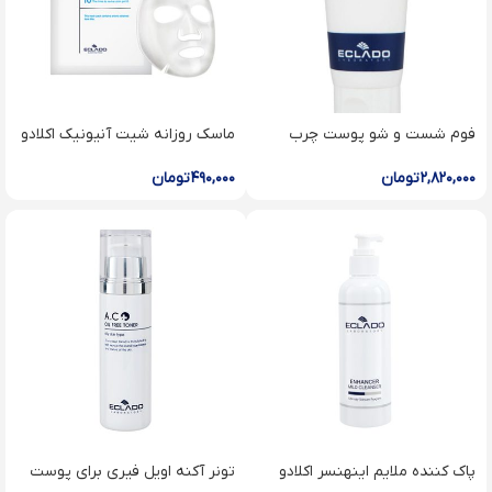
فوم شست و شو پوست چرب
ماسک روزانه شیت آنیونیک اکلادو
اکلادو Acne centella foam
Anionic daily sheet mask
cleanser
۲,۸۲۰,۰۰۰
تومان
۴۹۰,۰۰۰
تومان
پاک کننده ملایم اینهنسر اکلادو
تونر آکنه اویل فیری برای پوست