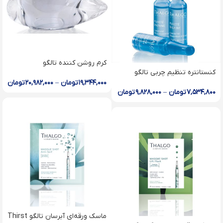
کرم روشن کننده تالگو
کنستانتره تنظیم چربی تالگو
Brightening cream
Intense regulating
۱۹,۳۴۴,۰۰۰
تومان
–
۲۰,۹۸۲,۰۰۰
تومان
concentrate
۷,۵۳۴,۸۰۰
تومان
–
۹,۸۲۸,۰۰۰
تومان
ماسک ورقه‌ای آبرسان تالگو Thirst