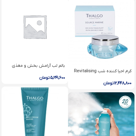
بالم لب آرامش بخش و مغذى
كرم احيا كننده شب Revitalising
Nutria-Comfort Lip Balm
Night Cream
۵,۲۴۱,۶۰۰
تومان
۱۲,۴۴۸,۸۰۰
تومان