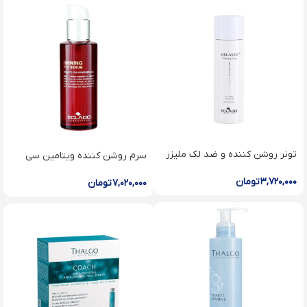
تونر روشن کننده و ضد لک ملیزر
سرم روشن کننده ویتامین سی
اکلادو
اکلادو Shining v.c serum
۳,۷۲۰,۰۰۰
تومان
۷,۰۲۰,۰۰۰
تومان