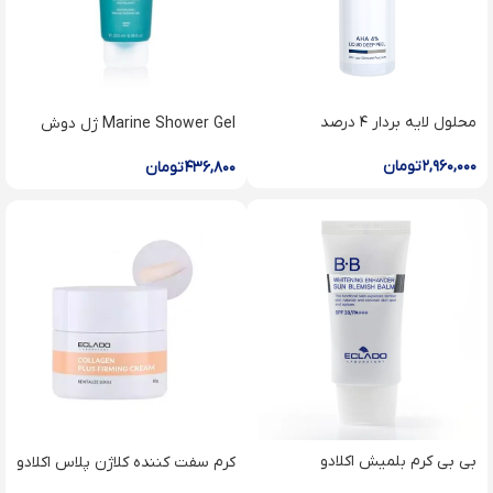
محلول لایه بردار ۴ درصد
Marine Shower Gel ژل دوش
آلفاهیدروکسی اسیدی اکلادو
دريايى
Liquid AHA deep peel
۲,۹۶۰,۰۰۰
تومان
۴۳۶,۸۰۰
تومان
بی بی کرم بلمیش اکلادو
کرم سفت کننده کلاژن پلاس اکلادو