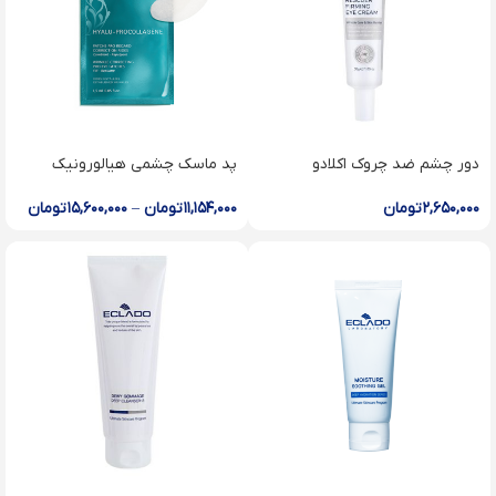
دور چشم ضد چروک اکلادو
پد ماسک چشمی هیالورونیک
wrinkle correcting Eye pro
Firming eye cream
Patches
۲,۶۵۰,۰۰۰
تومان
۱۱,۱۵۴,۰۰۰
تومان
–
۱۵,۶۰۰,۰۰۰
تومان