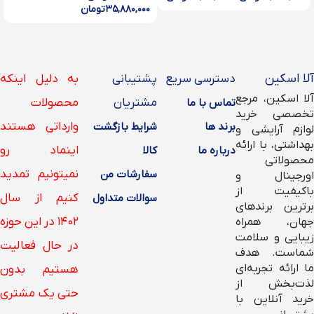
۳۵,۸۸۰,۰۰۰
تومان
آلا اسکین
دسترسی سریع
پشتیبانی
به دلیل اینکه
آلا اسکین، مرجع
مشتریان
محصولات
تماس با ما
تخصصی خرید
وارداتی هستند
برند ها
شرایط بازگشت
لوازم آرایشی و
بهداشتی، با ارائه
اینماد رو
درباره ما
کالا
محصولاتی
نمیتونیم تمدید
سفارشات من
اورجینال و
باکیفیت از
کنیم از سال
سوالات متداول
برترین برندهای
۱۴۰۲ در این حوزه
جهان، همراه
زیبایی و سلامت
در حال فعالیت
شماست. هدف
ما ارائه تجربه‌ای
هستیم بدون
لذت‌بخش از
حتی یک مشتری
خرید آنلاین با