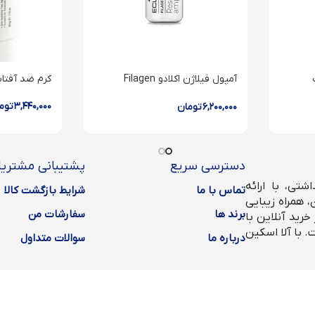
ت
آمپول فیلاژن اکلادو Filagen
کرم ضد آفتاب
اکلادو
ampoule
۳,۴۴۰,۰۰۰
توم
۶,۲۰۰,۰۰۰
تومان
دسترسی سریع
پشتیبانی مشتریا
تی، با ارائه
تماس با ما
شرایط بازگشت کالا
 همراه زیبایی
برند ها
سفارشات من
رید آنلاین با
. با آلا اسکین
درباره ما
سوالات متداول