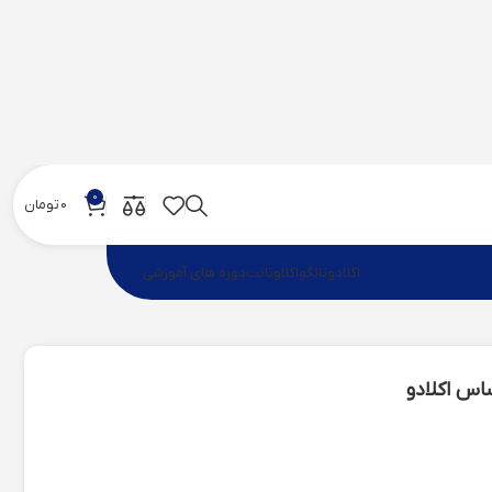
0
0
تومان
اکلادو
تالگو
اکلاوتانت
دوره های آموزشی
س اکلادو