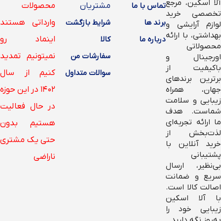
آلا اسکین، مرجع
مشتریان
محصولات
تماس با ما
تخصصی خرید
وارداتی هستند
برند ها
شرایط بازگشت
لوازم آرایشی و
بهداشتی، با ارائه
اینماد رو
درباره ما
کالا
محصولاتی
نمیتونیم تمدید
سفارشات من
اورجینال و
باکیفیت از
کنیم از سال
سوالات متداول
برترین برندهای
۱۴۰۲ در این حوزه
جهان، همراه
زیبایی و سلامت
در حال فعالیت
شماست. هدف
ما ارائه تجربه‌ای
هستیم بدون
لذت‌بخش از
حتی یک مشتری
خرید آنلاین با
پشتیبانی
ناراضی
بی‌نظیر، ارسال
سریع و ضمانت
اصالت کالا است.
با آلا اسکین
زیبایی خود را
به‌روز نگه دارید