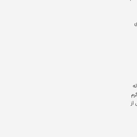
ی
وله
رم
از