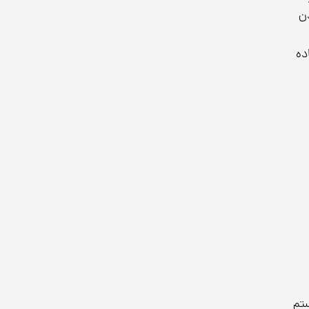
دن
ده
ستم