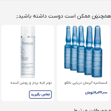
همچنین ممکن است دوست داشته باشید;
کنستانتره آبرسان دریایی تالگو
تونر لایه بردار و روشن کننده
Absolute hydra-marine
تالگو Clarifying water essence
concentrate
۱۹,۰۳۲,۰۰۰
تومان
تماس بگیرید
محصولات مرتبط