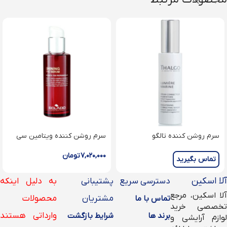
سرم روشن کننده تالگو
سرم روشن کننده ویتامین سی
Brightening Correcting Serum
اکلادو Shining v.c serum
۷,۰۲۰,۰۰۰
تومان
تماس بگیرید
آلا اسکین
دسترسی سریع
پشتیبانی
به دلیل اینکه
آلا اسکین، مرجع
مشتریان
محصولات
تماس با ما
تخصصی خرید
وارداتی هستند
برند ها
شرایط بازگشت
لوازم آرایشی و