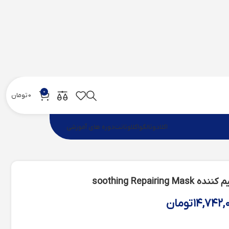
0
0
تومان
اکلادو
تالگو
اکلاوتانت
دوره های آموزشی
soothing Repa
۱۴,۷۴۲,
تومان