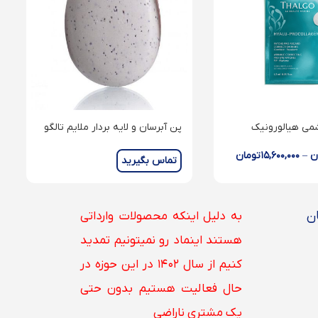
ی هیالورونیک
پن آبرسان و لایه بردار ملایم تالگو
Delicate Exfoliating Bar
wrinkle correc
ن
–
۱۵,۶۰۰,۰۰۰
تومان
تماس بگیرید
ن
به دلیل اینکه محصولات وارداتی
هستند اینماد رو نمیتونیم تمدید
کنیم از سال ۱۴۰۲ در این حوزه در
حال فعالیت هستیم بدون حتی
یک مشتری ناراضی