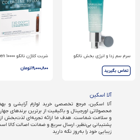
سرم سم زدا و انرژی بخش تالگو
شربت کلاژن تالگو Collagen 10000
Energising Detoxifying Serum
۱۹,۰۰۰,۸۰۰
تومان
تماس بگیرید
آلا اسکین
آلا اسکین، مرجع تخصصی خرید لوازم آرایشی و بهداش
محصولاتی اورجینال و باکیفیت از برترین برندهای جهان،
و سلامت شماست. هدف ما ارائه تجربه‌ای لذت‌بخش از خ
پشتیبانی بی‌نظیر، ارسال سریع و ضمانت اصالت کالا است
زیبایی خود را به‌روز نگه دارید