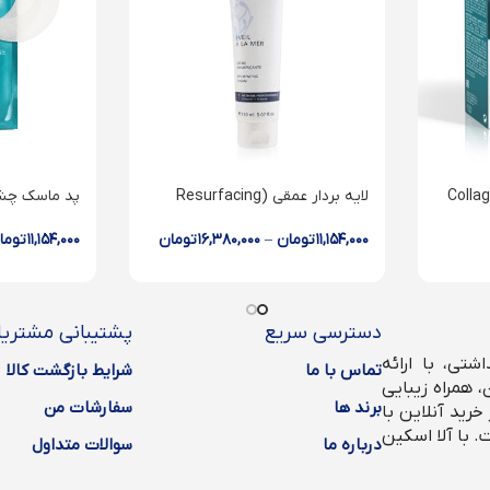
لایه بردار عمقی (Resurfacing
پد ماسک چشم
ting Eye pro
cream)
Patches
۱۱,۱۵۴,۰۰۰
تومان
–
۱۶,۳۸۰,۰۰۰
تومان
۱۱,۱۵۴,۰۰۰
توما
دسترسی سریع
پشتیبانی مشتریا
تی، با ارائه
تماس با ما
شرایط بازگشت کالا
 همراه زیبایی
برند ها
سفارشات من
رید آنلاین با
. با آلا اسکین
درباره ما
سوالات متداول