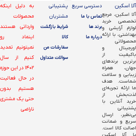
آلا اسکین
دسترسی سریع
پشتیبانی
به دلیل اینکه
آلا اسکین، مرجع
مشتریان
محصولات
تماس با ما
تخصصی خرید
وارداتی هستند
برند ها
شرایط بازگشت
لوازم آرایشی و
بهداشتی، با ارائه
اینماد رو
درباره ما
کالا
محصولاتی
نمیتونیم تمدید
سفارشات من
اورجینال و
باکیفیت از
کنیم از سال
سوالات متداول
برترین برندهای
۱۴۰۲ در این حوزه
جهان، همراه
زیبایی و سلامت
در حال فعالیت
شماست. هدف
ما ارائه تجربه‌ای
هستیم بدون
لذت‌بخش از
حتی یک مشتری
خرید آنلاین با
پشتیبانی
ناراضی
بی‌نظیر، ارسال
سریع و ضمانت
اصالت کالا است.
با آلا اسکین