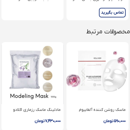
Micronized marine algae
Energising Detoxifying Serum
تماس بگیرید
محصولات مرتبط
ماسک روشن کننده آلفابیوم
مادلینگ ماسک رزماری اکلادو
اکلادو
۷,۴۳۰,۰۰۰
تومان
۵۹۰,۰۰۰
تومان