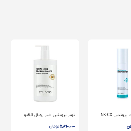
اسپری میست پروتئین NK-CX
تونر پروتئین شیر رویال اکلادو
۵,۸۹۰,۰۰۰
تومان
ان