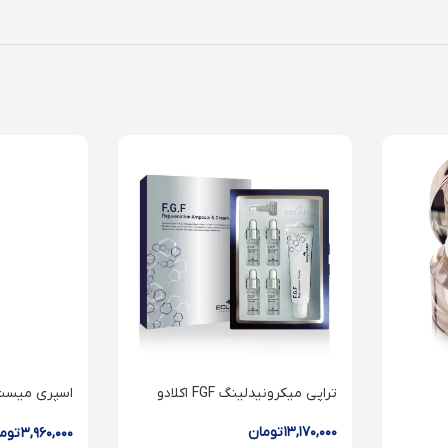
تراپی میکرونیدلینگ FGF اکلادو
اکلادو
۱۳,۱۷۰,۰۰۰
تومان
۳,۹۶۰,۰۰۰
توم