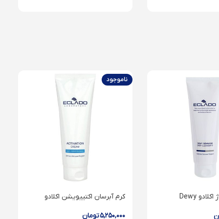
ناموجود
لایه بردار گماژ اکلادو Dewy
کرم آبرسان اکتییویشن اکلادو
gommage dee
۵,۲۵۰,۰۰۰
تومان
ن