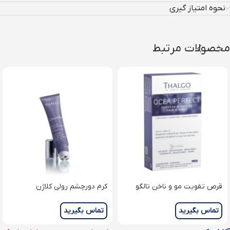
نحوه امتیاز گیری
محصولات مرتبط
قرص تقویت مو و ناخن تالگو
کرم دورچشم رولی کلاژن
(Collagen Eye Roll-On)
Ocea perfect nails & hair
تماس بگیرید
تماس بگیرید