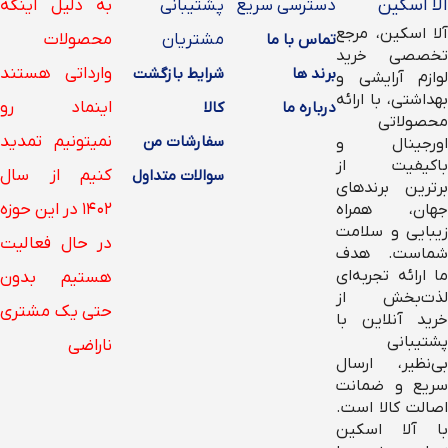
آلا اسکین
دسترسی سریع
پشتیبانی
به دلیل اینکه
آلا اسکین، مرجع
مشتریان
محصولات
تماس با ما
تخصصی خرید
وارداتی هستند
برند ها
شرایط بازگشت
لوازم آرایشی و
بهداشتی، با ارائه
اینماد رو
درباره ما
کالا
محصولاتی
نمیتونیم تمدید
سفارشات من
اورجینال و
باکیفیت از
کنیم از سال
سوالات متداول
برترین برندهای
۱۴۰۲ در این حوزه
جهان، همراه
زیبایی و سلامت
در حال فعالیت
شماست. هدف
ما ارائه تجربه‌ای
هستیم بدون
لذت‌بخش از
حتی یک مشتری
خرید آنلاین با
پشتیبانی
ناراضی
بی‌نظیر، ارسال
سریع و ضمانت
اصالت کالا است.
با آلا اسکین