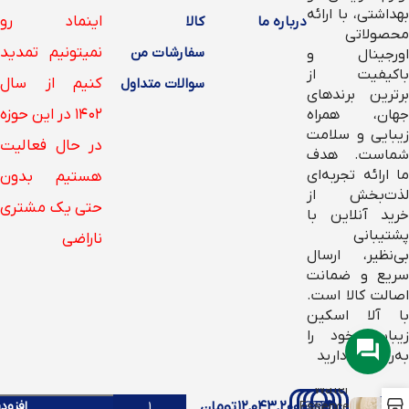
بهداشتی، با ارائه
اینماد رو
درباره ما
کالا
محصولاتی
نمیتونیم تمدید
سفارشات من
اورجینال و
باکیفیت از
کنیم از سال
سوالات متداول
برترین برندهای
۱۴۰۲ در این حوزه
جهان، همراه
زیبایی و سلامت
در حال فعالیت
شماست. هدف
ما ارائه تجربه‌ای
هستیم بدون
لذت‌بخش از
حتی یک مشتری
خرید آنلاین با
پشتیبانی
ناراضی
بی‌نظیر، ارسال
سریع و ضمانت
اصالت کالا است.
با آلا اسکین
زیبایی خود را
Micro-
به‌روز نگه دارید
Peeling
Water
شبکه
۱۲,۰۴۳,۲۰۰
تومان
افزود
Essence